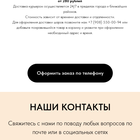
от 280 рублей
Доставка курьером осуществляется 24/7 в пределах города и ближайших
районов.
Стоимость зависит от времени доставки и отдаленности.
Для оформления доставки шаров позвоните нам +7 (908) 550-00-94 или
добавьте понравившийся товар в корзину и укажите при оформлении
необходимый адрес и время.
Оформить заказ по телефону
НАШИ КОНТАКТЫ
Свяжитесь с нами по поводу любых вопросов по
почте или в социальных сетях