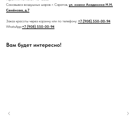
Самовывоз воздушных шаров: г. Саратов,
ул. имени Академика Н.Н.
Семёнова, д.7
Заказ красоты через корзину или по телефону:
+7 (908) 550-00-94
WhatsApp:
+7 (908) 550-00-94
Вам будет интересно!