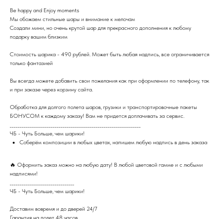
Be happy and Enjoy moments
Мы обожаем стильные шары и внимание к мелочам
Создали мини, но очень крутой шар для прекрасного дополнения к любому
подарку вашим близким
Стоимость шарика - 490 рублей. Может быть любая надпись, все ограничивается
только фантазией
Вы всегда можете добавить свои пожелания как при оформлении по телефону, так
и при заказе через корзину сайта.
Обработка для долгого полета шаров, грузики и транспортировочные пакеты
БОНУСОМ к каждому заказу! Вам не придется доплачивать за сервис.
___________________________________________________________________
ЧБ - Чуть Больше, чем шарики!
Соберём композиции в любых цветах, напишем любую надпись в день заказа
🔥 Оформить заказ можно на любую дату! В любой цветовой гамме и с любыми
надписями!
_________________________________
ЧБ - Чуть Больше, чем шарики!
Доставим вовремя и до дверей 24/7
Гарантия на полет 48 часов