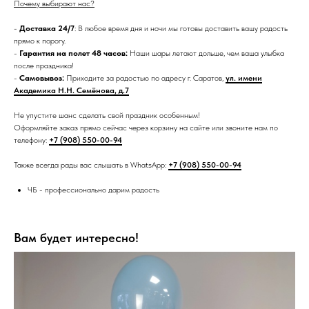
Почему выбирают нас?
-
Доставка 24/7
: В любое время дня и ночи мы готовы доставить вашу радость
прямо к порогу.
-
Гарантия на полет 48 часов:
Наши шары летают дольше, чем ваша улыбка
после праздника!
-
Самовывоз:
Приходите за радостью по адресу г. Саратов,
ул. имени
Академика Н.Н. Семёнова, д.7
Не упустите шанс сделать свой праздник особенным!
Оформляйте заказ прямо сейчас через корзину на сайте или звоните нам по
телефону:
+7 (908) 550-00-94
Также всегда рады вас слышать в WhatsApp:
+7 (908) 550-00-94
ЧБ - профессионально дарим радость
Вам будет интересно!