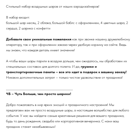
Стильный набор воздушных шаров от наших аэродизайнеров!
В набор входит:
большой шар месяц, 2 облака, большой баблс с оформлением, 4 цветных шара, 2
сердца, 2 шарика с конфетти
Добавьте свои уникальные пожелания
как при звонке нашему дружелюбному
оператору, так и при оформлении заказа через удобную корзину на сайте. Ведь
мы знаем, что каждая деталь имеет значение!
А чтобы ваши шары парили в воздухе дольше, чем ожидалось, мы обработаем их
специальным составом для долгого полета. И да,
грузики и
транспортировочные пакеты – все это идет в подарок к вашему заказу!
Никаких дополнительных затрат – только чистое удовольствие от праздника!
_______________________________________________________
ЧБ – Чуть Больше, чем просто шарики!
Добро пожаловать в мир ярких эмоций и праздничного настроения! Мы
предлагаем вам не просто воздушные шары, а настоящее волшебство для любого
события. У нас вы найдете самые креативные решения для вашего праздника,
будь то день рождения, свадьба или корпоративная вечеринка. С нами ваш
праздник станет незабываемым!