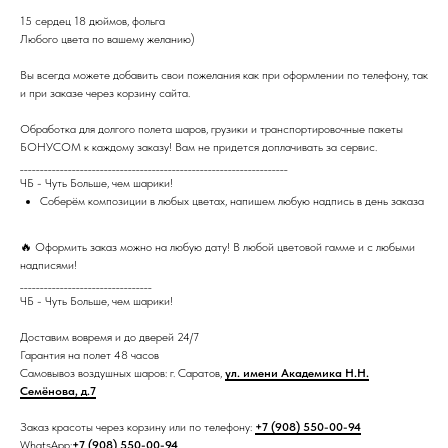
15 сердец 18 дюймов, фольга
Любого цвета по вашему желанию)
Вы всегда можете добавить свои пожелания как при оформлении по телефону, так
и при заказе через корзину сайта.
Обработка для долгого полета шаров, грузики и транспортировочные пакеты
БОНУСОМ к каждому заказу! Вам не придется доплачивать за сервис.
___________________________________________________________________
ЧБ - Чуть Больше, чем шарики!
Соберём композиции в любых цветах, напишем любую надпись в день заказа
🔥 Оформить заказ можно на любую дату! В любой цветовой гамме и с любыми
надписями!
_________________________________
ЧБ - Чуть Больше, чем шарики!
Доставим вовремя и до дверей 24/7
Гарантия на полет 48 часов
Самовывоз воздушных шаров: г. Саратов,
ул. имени Академика Н.Н.
Семёнова, д.7
Заказ красоты через корзину или по телефону:
+7 (908) 550-00-94
WhatsApp:
+7 (908) 550-00-94