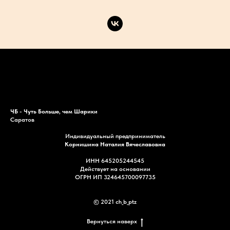
Каталог
Акции
Доставка
Контакты
ЧБ - Чуть Больше, чем Шарики
Саратов
Индивидуальный предприниматель
Корнишина Наталия Вячеславовна
ИНН 645205244545
Действует на основании
ОГРН ИП 324645700097735
© 2021 ch_b_ptz
Вернуться наверх