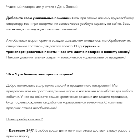
Чудесный подарок для учителя в День Знаний!
Добавьте свои уникальные пожелания
как при звонке нашему дружелюбному
оператору, так и при оформлении заказа через удобную корзину на сайте. Ведь
мы знаем, что каждая деталь имеет значение!
А чтобы ваши шары парили в воздухе дольше, чем ожидалось, мы обработаем их
специальным составом для долгого полета. И да,
грузики и
транспортировочные пакеты – все это идет в подарок к вашему заказу!
Никаких дополнительных затрат – только чистое удовольствие от праздника!
_______________________________________________________
ЧБ – Чуть Больше, чем просто шарики!
Добро пожаловать в мир ярких эмоций и праздничного настроения! Мы
предлагаем вам не просто воздушные шары, а настоящее волшебство для любого
события. У нас вы найдете самые креативные решения для вашего праздника,
будь то день рождения, свадьба или корпоративная вечеринка. С нами ваш
праздник станет незабываемым!
Почему выбирают нас?
-
Доставка 24/7
: В любое время дня и ночи мы готовы доставить вашу радость
прямо к порогу.