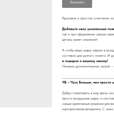
Заказать
Красивое и простое сочетание, к
Добавьте свои уникальные по
так и при оформлении заказа чере
деталь имеет значение!
А чтобы ваши шары парили в возд
составом для долгого полета. И д
в подарок к вашему заказу!
Никаких дополнительных затрат – 
___________________________________________________
ЧБ – Чуть Больше, чем просто 
Добро пожаловать в мир ярких эм
просто воздушные шары, а настоя
самые креативные решения для ваш
корпоративная вечеринка. С нами