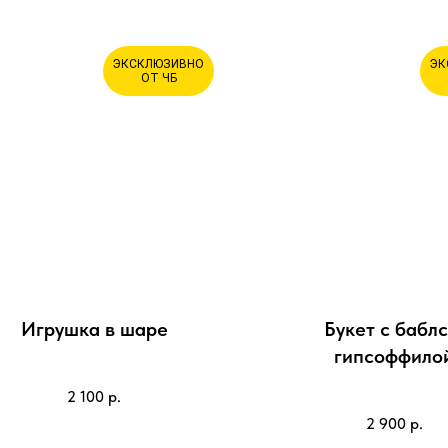
ЭКСКЛЮЗИВНО
ЭК
ОТ ЧБ
Игрушка в шаре
Букет с баблс
гипсоффило
2 100
р.
2 900
р.