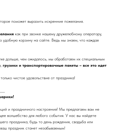
оторое поможет выразить искренние пожелания.
желания
как при звонке нашему дружелюбному оператору,
з удобную корзину на сайте. Ведь мы знаем, что каждая
ухе дольше, чем ожидалось, мы обработаем их специальным
а,
грузики и транспортировочные пакеты – все это идет
только чистое удовольствие от праздника!
____
шарики!
оций и праздничного настроения! Мы предлагаем вам не
щее волшебство для любого события. У нас вы найдете
его праздника, будь то день рождения, свадьба или
 ваш праздник станет незабываемым!