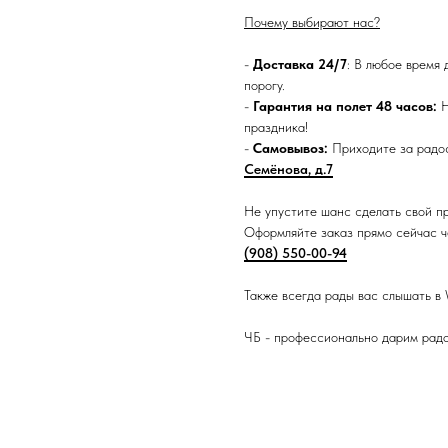
Почему выбирают нас?
-
Доставка 24/7
: В любое время 
порогу.
-
Гарантия на полет 48 часов:
Н
праздника!
-
Самовывоз:
Приходите за радос
Семёнова, д.7
Не упустите шанс сделать свой п
Оформляйте заказ прямо сейчас че
(908) 550-00-94
Также всегда рады вас слышать в
ЧБ - профессионально дарим рад