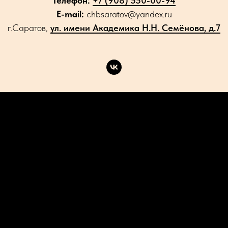
Телефон:
+7 (908) 550-00-94
E-mail:
chbsaratov@yandex.ru
г.Саратов,
ул. имени Академика Н.Н. Семёнова, д.7
Каталог
Акции
Доставка
Контакты