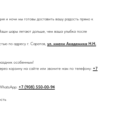
дня и ночи мы готовы доставить вашу радость прямо к
аши шары летают дольше, чем ваша улыбка после
тью по адресу г. Саратов,
ул. имени Академика Н.Н.
раздник особенным!
рез корзину на сайте или звоните нам по телефону:
+7
 WhatsApp:
+7 (908) 550-00-94
ость