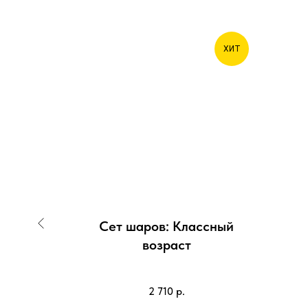
ХИТ
нний
Сет шаров: Классный
возраст
2 710
р.