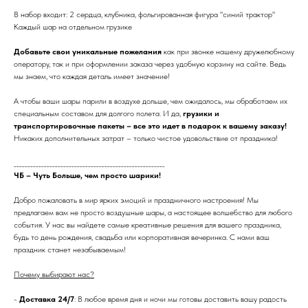
В набор входит: 2 сердца, клубника, фольгированная фигура "синий трактор"
Каждый шар на отдельном грузике
Добавьте свои уникальные пожелания
как при звонке нашему дружелюбному
оператору, так и при оформлении заказа через удобную корзину на сайте. Ведь
мы знаем, что каждая деталь имеет значение!
А чтобы ваши шары парили в воздухе дольше, чем ожидалось, мы обработаем их
специальным составом для долгого полета. И да,
грузики и
транспортировочные пакеты – все это идет в подарок к вашему заказу!
Никаких дополнительных затрат – только чистое удовольствие от праздника!
_______________________________________________________
ЧБ – Чуть Больше, чем просто шарики!
Добро пожаловать в мир ярких эмоций и праздничного настроения! Мы
предлагаем вам не просто воздушные шары, а настоящее волшебство для любого
события. У нас вы найдете самые креативные решения для вашего праздника,
будь то день рождения, свадьба или корпоративная вечеринка. С нами ваш
праздник станет незабываемым!
Почему выбирают нас?
-
Доставка 24/7
: В любое время дня и ночи мы готовы доставить вашу радость