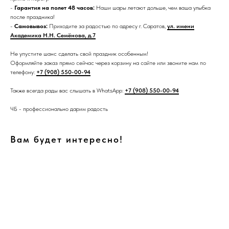
-
Гарантия на полет 48 часов:
Наши шары летают дольше, чем ваша улыбка
после праздника!
-
Самовывоз:
Приходите за радостью по адресу г. Саратов,
ул. имени
Академика Н.Н. Семёнова, д.7
Не упустите шанс сделать свой праздник особенным!
Оформляйте заказ прямо сейчас через корзину на сайте или звоните нам по
телефону:
+7 (908) 550-00-94
Также всегда рады вас слышать в WhatsApp:
+7 (908) 550-00-94
ЧБ - профессионально дарим радость
Вам будет интересно!