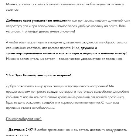
Можно дозаказать к нему большой солнечный шар с любой надписью и живой
зеленью.
Добавьте свои уникальные пожелания
как при звонке нашему дружелюбному
оператору, так и при оформлении заказа через удобную корзину на сайте. Ведь
мы знаем, что каждая деталь имеет значение!
А чтобы ваши шары парили в воздухе дольше, чем ожидалось, мы обработаем их
специальным составом для долгого полета. И да,
грузики и
транспортировочные пакеты – все это идет в подарок к вашему заказу!
Никаких дополнительных затрат – только чистое удовольствие от праздника!
_______________________________________________________
ЧБ – Чуть Больше, чем просто шарики!
Добро пожаловать в мир ярких эмоций и праздничного настроения! Мы
предлагаем вам не просто воздушные шары, а настоящее волшебство для любого
события. У нас вы найдете самые креативные решения для вашего праздника,
будь то день рождения, свадьба или корпоративная вечеринка. С нами ваш
праздник станет незабываемым!
Почему выбирают нас?
-
Доставка 24/7
: В любое время дня и ночи мы готовы доставить вашу радость
прямо к порогу.