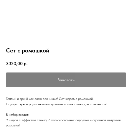
Сет с ромашкой
3320,00
р.
Заказать
Теплый и яркий как само солнышко! Сет шаров с ромашкой.
Подарит яркое радостное настроение моментально, где появляется!
В набор входит:
9 шаров с эффектом стекла, 2 фольгированных сердечка и огромная метровая
ромашка!