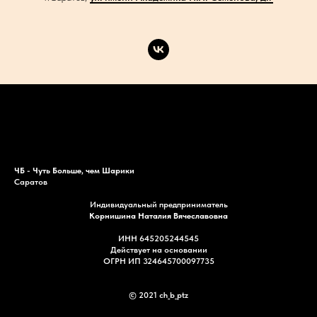
Каталог
Акции
Доставка
Контакты
ЧБ - Чуть Больше, чем Шарики
Саратов
Индивидуальный предприниматель
Корнишина Наталия Вячеславовна
ИНН 645205244545
Действует на основании
ОГРН ИП 324645700097735
© 2021 ch_b_ptz