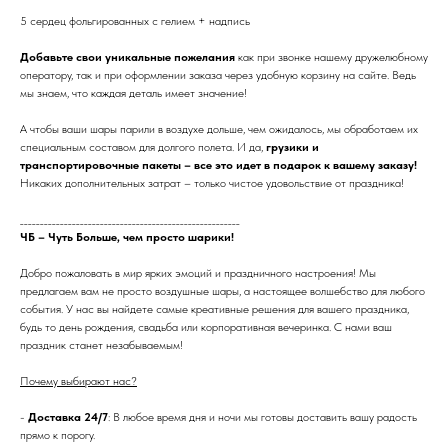
5 сердец фольгированных с гелием + надпись
Добавьте свои уникальные пожелания
как при звонке нашему дружелюбному
оператору, так и при оформлении заказа через удобную корзину на сайте. Ведь
мы знаем, что каждая деталь имеет значение!
А чтобы ваши шары парили в воздухе дольше, чем ожидалось, мы обработаем их
специальным составом для долгого полета. И да,
грузики и
транспортировочные пакеты – все это идет в подарок к вашему заказу!
Никаких дополнительных затрат – только чистое удовольствие от праздника!
_______________________________________________________
ЧБ – Чуть Больше, чем просто шарики!
Добро пожаловать в мир ярких эмоций и праздничного настроения! Мы
предлагаем вам не просто воздушные шары, а настоящее волшебство для любого
события. У нас вы найдете самые креативные решения для вашего праздника,
будь то день рождения, свадьба или корпоративная вечеринка. С нами ваш
праздник станет незабываемым!
Почему выбирают нас?
-
Доставка 24/7
: В любое время дня и ночи мы готовы доставить вашу радость
прямо к порогу.