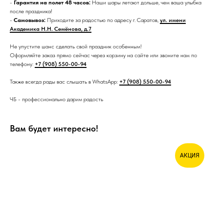
-
Гарантия на полет 48 часов:
Наши шары летают дольше, чем ваша улыбка
после праздника!
-
Самовывоз:
Приходите за радостью по адресу г. Саратов,
ул. имени
Академика Н.Н. Семёнова, д.7
Не упустите шанс сделать свой праздник особенным!
Оформляйте заказ прямо сейчас через корзину на сайте или звоните нам по
телефону:
+7 (908) 550-00-94
Также всегда рады вас слышать в WhatsApp:
+7 (908) 550-00-94
ЧБ - профессионально дарим радость
Вам будет интересно!
АКЦИЯ