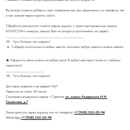
Вы всегда можете добавить свои пожелания как при оформлении по телефону, так
и при заказе через корзину сайта.
Обработка для долгого полета шаров, грузики и транспортировочные пакеты
БОНУСОМ к каждому заказу! Вам не придется доплачивать за сервис.
___________________________________________________________________
ЧБ - Чуть Больше, чем шарики!
Соберём композиции в любых цветах, напишем любую надпись в день заказа
🔥 Оформить заказ можно на любую дату! В любой цветовой гамме и с любыми
надписями!
_________________________________
ЧБ - Чуть Больше, чем шарики!
Доставим вовремя и до дверей 24/7
Гарантия на полет 48 часов
Самовывоз воздушных шаров: г. Саратов,
ул. имени Академика Н.Н.
Семёнова, д.7
Заказ красоты через корзину или по телефону:
+7 (908) 550-00-94
WhatsApp:
+7 (908) 550-00-94