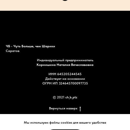
Каталог
Акции
Доставка
Контакты
ЧБ - Чуть Больше, чем Шарики
Саратов
Индивидуальный предприниматель
Корнишина Наталия Вячеславовна
ИНН 645205244545
Действует на основании
ОГРН ИП 324645700097735
© 2021 ch_b_ptz
Вернуться наверх
Мы используем файлы cookies для вашего удобства