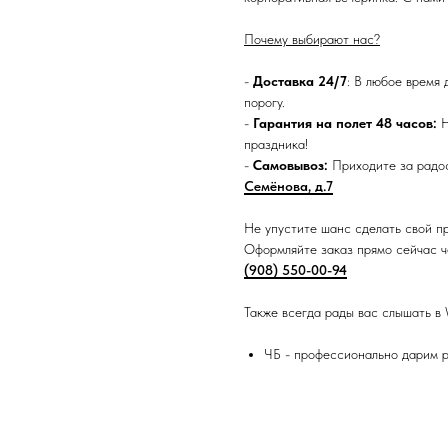
Почему выбирают нас?
-
Доставка 24/7
: В любое время 
порогу.
-
Гарантия на полет 48 часов:
Н
праздника!
-
Самовывоз:
Приходите за радос
Семёнова, д.7
Не упустите шанс сделать свой п
Оформляйте заказ прямо сейчас че
(908) 550-00-94
Также всегда рады вас слышать в
ЧБ - профессионально дарим 