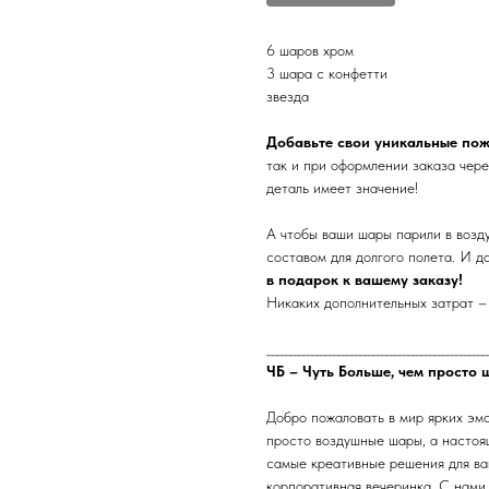
6 шаров хром
3 шара с конфетти
звезда
Добавьте свои уникальные по
так и при оформлении заказа чере
деталь имеет значение!
А чтобы ваши шары парили в возд
составом для долгого полета. И д
в подарок к вашему заказу!
Никаких дополнительных затрат – 
___________________________________________________
ЧБ – Чуть Больше, чем просто 
Добро пожаловать в мир ярких эм
просто воздушные шары, а настоя
самые креативные решения для ваш
корпоративная вечеринка. С нами