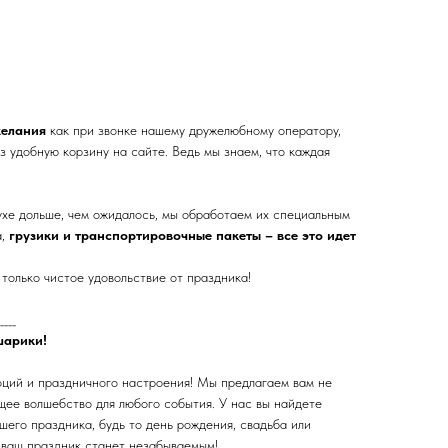
желания
как при звонке нашему дружелюбному оператору,
з удобную корзину на сайте. Ведь мы знаем, что каждая
ухе дольше, чем ожидалось, мы обработаем их специальным
а,
грузики и транспортировочные пакеты – все это идет
только чистое удовольствие от праздника!
____
шарики!
оций и праздничного настроения! Мы предлагаем вам не
щее волшебство для любого события. У нас вы найдете
его праздника, будь то день рождения, свадьба или
 ваш праздник станет незабываемым!