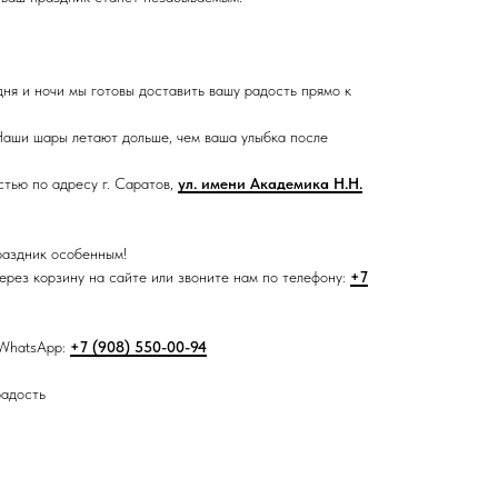
дня и ночи мы готовы доставить вашу радость прямо к
аши шары летают дольше, чем ваша улыбка после
тью по адресу г. Саратов,
ул. имени Академика Н.Н.
раздник особенным!
рез корзину на сайте или звоните нам по телефону:
+7
 WhatsApp:
+7 (908) 550-00-94
радость