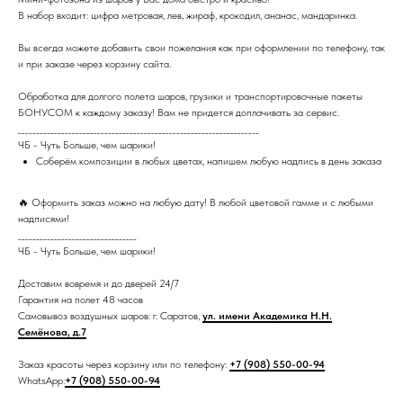
В набор входит: цифра метровая, лев, жираф, крокодил, ананас, мандаринка.
Вы всегда можете добавить свои пожелания как при оформлении по телефону, так
и при заказе через корзину сайта.
Обработка для долгого полета шаров, грузики и транспортировочные пакеты
БОНУСОМ к каждому заказу! Вам не придется доплачивать за сервис.
___________________________________________________________________
ЧБ - Чуть Больше, чем шарики!
Соберём композиции в любых цветах, напишем любую надпись в день заказа
🔥 Оформить заказ можно на любую дату! В любой цветовой гамме и с любыми
надписями!
_________________________________
ЧБ - Чуть Больше, чем шарики!
Доставим вовремя и до дверей 24/7
Гарантия на полет 48 часов
Самовывоз воздушных шаров: г. Саратов,
ул. имени Академика Н.Н.
Семёнова, д.7
Заказ красоты через корзину или по телефону:
+7 (908) 550-00-94
WhatsApp:
+7 (908) 550-00-94