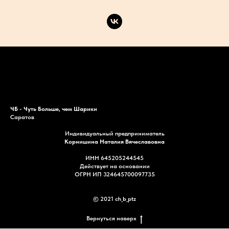
Каталог
Акции
Доставка
Контакты
ЧБ - Чуть Больше, чем Шарики
Саратов
Индивидуальный предприниматель
Корнишина Наталия Вячеславовна
ИНН 645205244545
Действует на основании
ОГРН ИП 324645700097735
© 2021 ch_b_ptz
Вернуться наверх