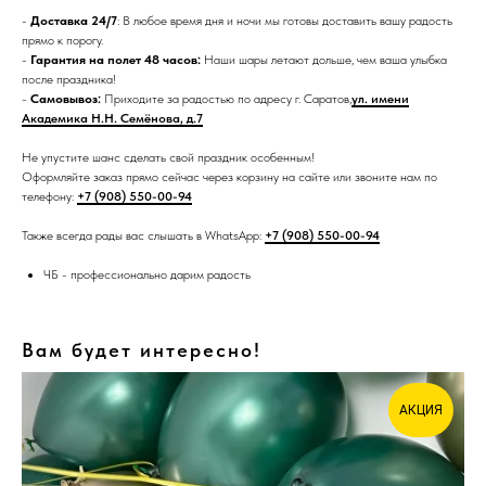
-
Доставка 24/7
: В любое время дня и ночи мы готовы доставить вашу радость
прямо к порогу.
-
Гарантия на полет 48 часов:
Наши шары летают дольше, чем ваша улыбка
после праздника!
-
Самовывоз:
Приходите за радостью по адресу г. Саратов,
ул. имени
Академика Н.Н. Семёнова, д.7
Не упустите шанс сделать свой праздник особенным!
Оформляйте заказ прямо сейчас через корзину на сайте или звоните нам по
телефону:
+7 (908) 550-00-94
Также всегда рады вас слышать в WhatsApp:
+7 (908) 550-00-94
ЧБ - профессионально дарим радость
Вам будет интересно!
АКЦИЯ