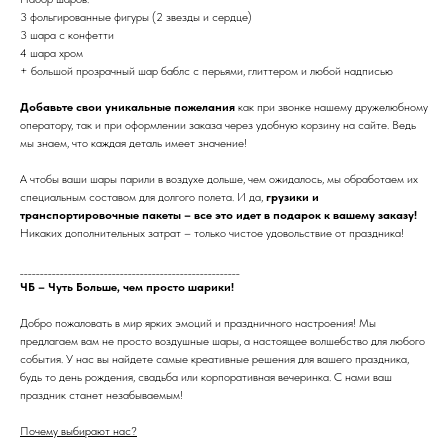
3 фольгированные фигуры (2 звезды и сердце)
3 шара с конфетти
4 шара хром
+ большой прозрачный шар баблс с перьями, глиттером и любой надписью
Добавьте свои уникальные пожелания
как при звонке нашему дружелюбному
оператору, так и при оформлении заказа через удобную корзину на сайте. Ведь
мы знаем, что каждая деталь имеет значение!
А чтобы ваши шары парили в воздухе дольше, чем ожидалось, мы обработаем их
специальным составом для долгого полета. И да,
грузики и
транспортировочные пакеты – все это идет в подарок к вашему заказу!
Никаких дополнительных затрат – только чистое удовольствие от праздника!
_______________________________________________________
ЧБ – Чуть Больше, чем просто шарики!
Добро пожаловать в мир ярких эмоций и праздничного настроения! Мы
предлагаем вам не просто воздушные шары, а настоящее волшебство для любого
события. У нас вы найдете самые креативные решения для вашего праздника,
будь то день рождения, свадьба или корпоративная вечеринка. С нами ваш
праздник станет незабываемым!
Почему выбирают нас?