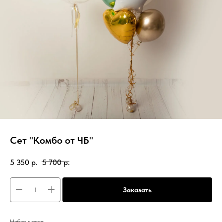
Сет "Комбо от ЧБ"
5 350
р.
5 700
р.
Заказать
Набор шаров: