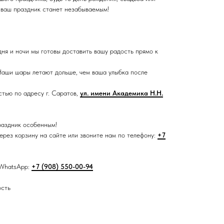
 ваш праздник станет незабываемым!
дня и ночи мы готовы доставить вашу радость прямо к
аши шары летают дольше, чем ваша улыбка после
тью по адресу г. Саратов,
ул. имени Академика Н.Н.
раздник особенным!
рез корзину на сайте или звоните нам по телефону:
+7
 WhatsApp:
+7 (908) 550-00-94
ость