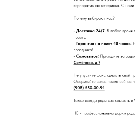
корпоративная вечеринка. С нами
Почему выбирают нас?
-
Доставка 24/7
: В любое время 
порогу.
-
Гарантия на полет 48 часов:
Н
праздника!
-
Самовывоз:
Приходите за радос
Семёнова, д.7
Не упустите шанс сделать свой п
Оформляйте заказ прямо сейчас че
(908) 550-00-94
Также всегда рады вас слышать в
ЧБ - профессионально дарим рад