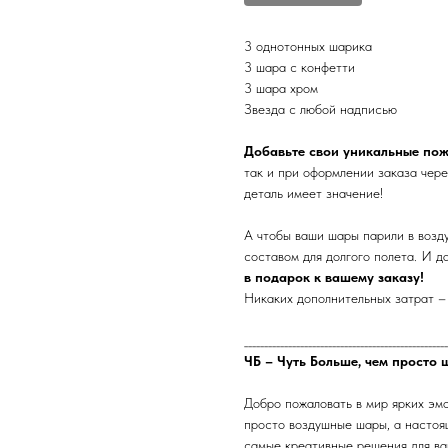
3 однотонных шарика
3 шара с конфетти
3 шара хром
Звезда с любой надписью
Добавьте свои уникальные по
так и при оформлении заказа чере
деталь имеет значение!
А чтобы ваши шары парили в возд
составом для долгого полета. И д
в подарок к вашему заказу!
Никаких дополнительных затрат – 
___________________________________________________
ЧБ – Чуть Больше, чем просто 
Добро пожаловать в мир ярких эм
просто воздушные шары, а настоя
самые креативные решения для ваш