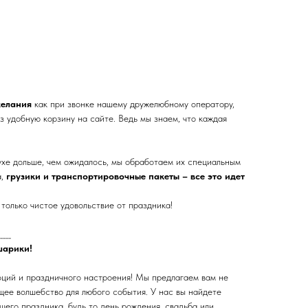
желания
как при звонке нашему дружелюбному оператору,
з удобную корзину на сайте. Ведь мы знаем, что каждая
ухе дольше, чем ожидалось, мы обработаем их специальным
а,
грузики и транспортировочные пакеты – все это идет
только чистое удовольствие от праздника!
____
шарики!
оций и праздничного настроения! Мы предлагаем вам не
щее волшебство для любого события. У нас вы найдете
его праздника, будь то день рождения, свадьба или