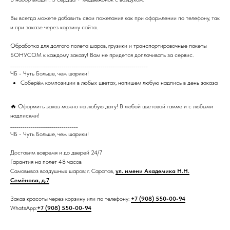
Вы всегда можете добавить свои пожелания как при оформлении по телефону, так
и при заказе через корзину сайта.
Обработка для долгого полета шаров, грузики и транспортировочные пакеты
БОНУСОМ к каждому заказу! Вам не придется доплачивать за сервис.
___________________________________________________________________
ЧБ - Чуть Больше, чем шарики!
Соберём композиции в любых цветах, напишем любую надпись в день заказа
🔥 Оформить заказ можно на любую дату! В любой цветовой гамме и с любыми
надписями!
_________________________________
ЧБ - Чуть Больше, чем шарики!
Доставим вовремя и до дверей 24/7
Гарантия на полет 48 часов
Самовывоз воздушных шаров: г. Саратов,
ул. имени Академика Н.Н.
Семёнова, д.7
Заказ красоты через корзину или по телефону:
+7 (908) 550-00-94
WhatsApp:
+7 (908) 550-00-94