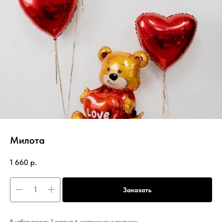
Милота
1 660
р.
Заказать
В набор входит: 3 сердца + медвежонок с воздухом.