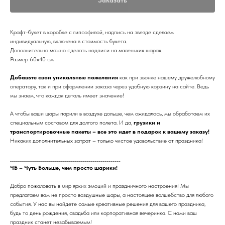
Крафт-букет в коробке с гипсофилой, надпись на звезде сделаем
индивидуальную, включена в стоимость букета.
Дополнительно можно сделать надписи на маленьких шарах.
Размер 60х40 см
Добавьте свои уникальные пожелания
как при звонке нашему дружелюбному
оператору, так и при оформлении заказа через удобную корзину на сайте. Ведь
мы знаем, что каждая деталь имеет значение!
А чтобы ваши шары парили в воздухе дольше, чем ожидалось, мы обработаем их
специальным составом для долгого полета. И да,
грузики и
транспортировочные пакеты – все это идет в подарок к вашему заказу!
Никаких дополнительных затрат – только чистое удовольствие от праздника!
_______________________________________________________
ЧБ – Чуть Больше, чем просто шарики!
Добро пожаловать в мир ярких эмоций и праздничного настроения! Мы
предлагаем вам не просто воздушные шары, а настоящее волшебство для любого
события. У нас вы найдете самые креативные решения для вашего праздника,
будь то день рождения, свадьба или корпоративная вечеринка. С нами ваш
праздник станет незабываемым!