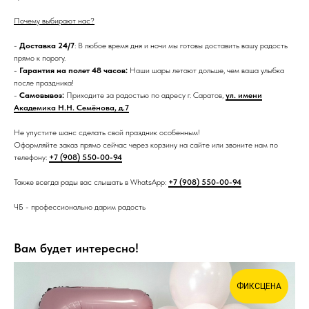
Почему выбирают нас?
-
Доставка 24/7
: В любое время дня и ночи мы готовы доставить вашу радость
прямо к порогу.
-
Гарантия на полет 48 часов:
Наши шары летают дольше, чем ваша улыбка
после праздника!
-
Самовывоз:
Приходите за радостью по адресу г. Саратов,
ул. имени
Академика Н.Н. Семёнова, д.7
Не упустите шанс сделать свой праздник особенным!
Оформляйте заказ прямо сейчас через корзину на сайте или звоните нам по
телефону:
+7 (908) 550-00-94
Также всегда рады вас слышать в WhatsApp:
+7 (908) 550-00-94
ЧБ - профессионально дарим радость
Вам будет интересно!
ФИКСЦЕНА