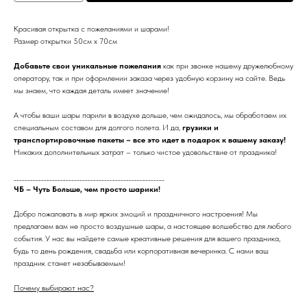
Красивая открытка с пожеланиями и шарами!
Размер открытки 50см х 70см
Добавьте свои уникальные пожелания
как при звонке нашему дружелюбному
оператору, так и при оформлении заказа через удобную корзину на сайте. Ведь
мы знаем, что каждая деталь имеет значение!
А чтобы ваши шары парили в воздухе дольше, чем ожидалось, мы обработаем их
специальным составом для долгого полета. И да,
грузики и
транспортировочные пакеты – все это идет в подарок к вашему заказу!
Никаких дополнительных затрат – только чистое удовольствие от праздника!
_______________________________________________________
ЧБ – Чуть Больше, чем просто шарики!
Добро пожаловать в мир ярких эмоций и праздничного настроения! Мы
предлагаем вам не просто воздушные шары, а настоящее волшебство для любого
события. У нас вы найдете самые креативные решения для вашего праздника,
будь то день рождения, свадьба или корпоративная вечеринка. С нами ваш
праздник станет незабываемым!
Почему выбирают нас?