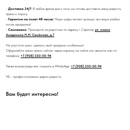
-
Доставка 24/7
: В любое время дня и ночи мы готовы доставить вашу радость
прямо к порогу.
-
Гарантия на полет 48 часов:
Наши шары летают дольше, чем ваша улыбка
после праздника!
-
Самовывоз:
Приходите за радостью по адресу г. Саратов,
ул. имени
Академика Н.Н. Семёнова, д.7
Не упустите шанс сделать свой праздник особенным!
Оформляйте заказ прямо сейчас через корзину на сайте или звоните нам по
телефону:
+7 (908) 550-00-94
Также всегда рады вас слышать в WhatsApp:
+7 (908) 550-00-94
ЧБ - профессионально дарим радость
Вам будет интересно!