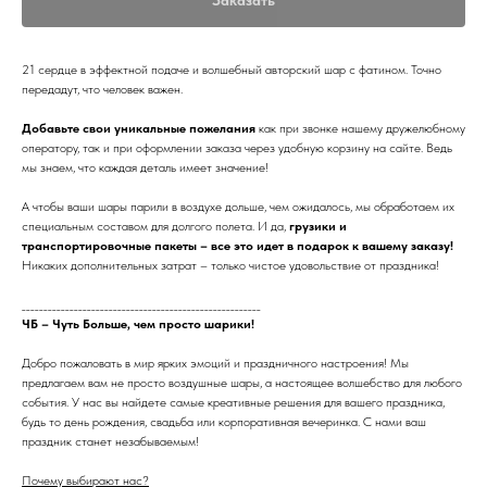
21 сердце в эффектной подаче и волшебный авторский шар с фатином. Точно
передадут, что человек важен.
Добавьте свои уникальные пожелания
как при звонке нашему дружелюбному
оператору, так и при оформлении заказа через удобную корзину на сайте. Ведь
мы знаем, что каждая деталь имеет значение!
А чтобы ваши шары парили в воздухе дольше, чем ожидалось, мы обработаем их
специальным составом для долгого полета. И да,
грузики и
транспортировочные пакеты – все это идет в подарок к вашему заказу!
Никаких дополнительных затрат – только чистое удовольствие от праздника!
_______________________________________________________
ЧБ – Чуть Больше, чем просто шарики!
Добро пожаловать в мир ярких эмоций и праздничного настроения! Мы
предлагаем вам не просто воздушные шары, а настоящее волшебство для любого
события. У нас вы найдете самые креативные решения для вашего праздника,
будь то день рождения, свадьба или корпоративная вечеринка. С нами ваш
праздник станет незабываемым!
Почему выбирают нас?