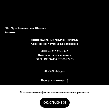
Каталог
Акции
Доставка
Контакты
ЧБ - Чуть Больше, чем Шарики
Саратов
Индивидуальный предприниматель
Корнишина Наталия Вячеславовна
ИНН 645205244545
Действует на основании
ОГРН ИП 324645700097735
© 2021 ch_b_ptz
Вернуться наверх
Мы используем файлы cookies для вашего удобства
Заказать звонок
ОК, СПАСИБО!
Tilda
Made on