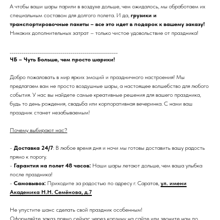
А чтобы ваши шары парили в воздухе дольше, чем ожидалось, мы обработаем их
специальным составом для долгого полета. И да,
грузики и
транспортировочные пакеты – все это идет в подарок к вашему заказу!
Никаких дополнительных затрат – только чистое удовольствие от праздника!
_______________________________________________________
ЧБ – Чуть Больше, чем просто шарики!
Добро пожаловать в мир ярких эмоций и праздничного настроения! Мы
предлагаем вам не просто воздушные шары, а настоящее волшебство для любого
события. У нас вы найдете самые креативные решения для вашего праздника,
будь то день рождения, свадьба или корпоративная вечеринка. С нами ваш
праздник станет незабываемым!
Почему выбирают нас?
-
Доставка 24/7
: В любое время дня и ночи мы готовы доставить вашу радость
прямо к порогу.
-
Гарантия на полет 48 часов:
Наши шары летают дольше, чем ваша улыбка
после праздника!
-
Самовывоз:
Приходите за радостью по адресу г. Саратов,
ул. имени
Академика Н.Н. Семёнова, д.7
Не упустите шанс сделать свой праздник особенным!
Оформляйте заказ прямо сейчас через корзину на сайте или звоните нам по