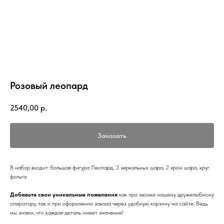
Розовый леопард
2540,00
р.
Заказать
В набор входит: большая фигура Леопард, 3 зеркальных шара, 2 хром шара, круг
фольга
Добавьте свои уникальные пожелания
как при звонке нашему дружелюбному
оператору, так и при оформлении заказа через удобную корзину на сайте. Ведь
мы знаем, что каждая деталь имеет значение!