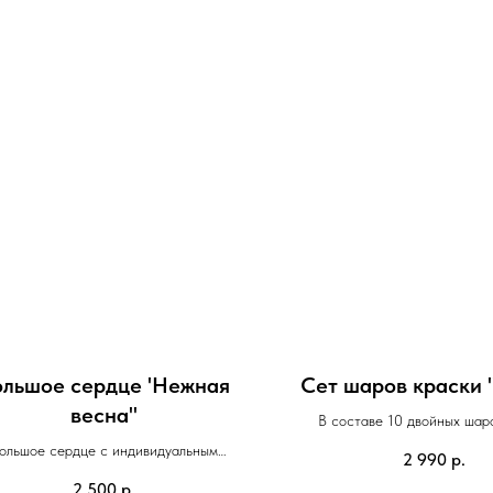
ольшое сердце 'Нежная
Сет шаров краски 
весна"
В составе 10 двойных шар
ольшое сердце с индивидуальным
2 990
р.
оформлением
2 500
р.