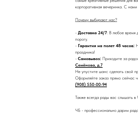
самые креативные решения для ваш
корпоративная вечеринка. С нами
Почему выбирают нас?
-
Доставка 24/7
: В любое время 
порогу.
-
Гарантия на полет 48 часов:
Н
праздника!
-
Самовывоз:
Приходите за радос
Семёнова, д.7
Не упустите шанс сделать свой п
Оформляйте заказ прямо сейчас че
(908) 550-00-94
Также всегда рады вас слышать в
ЧБ - профессионально дарим рад