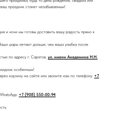
его праздника, будь то день рождения, свадьба или
 ваш праздник станет незабываемым!
дня и ночи мы готовы доставить вашу радость прямо к
аши шары летают дольше, чем ваша улыбка после
тью по адресу г. Саратов,
ул. имени Академика Н.Н.
раздник особенным!
рез корзину на сайте или звоните нам по телефону:
+7
 WhatsApp:
+7 (908) 550-00-94
ость