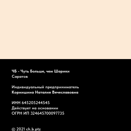
ЧБ - Чуть Больше, чем Шарики
Саратов
Индивидуальный предприниматель
Корнишина Наталия Вячеславовна
ИНН 645205244545
Действует на основании
ОГРН ИП 324645700097735
© 2021 ch_b_ptz