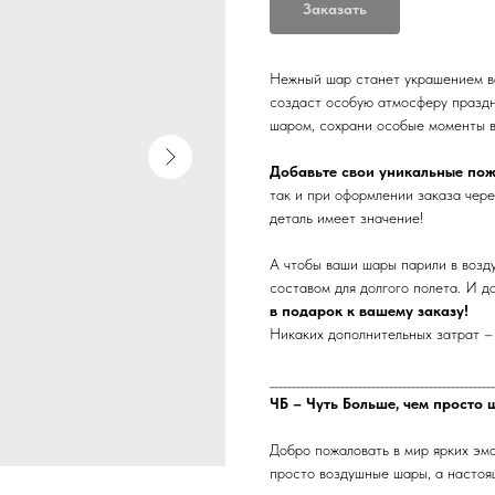
Заказать
Нежный шар станет украшением ва
создаст особую атмосферу праздн
шаром, сохрани особые моменты в
Добавьте свои уникальные по
так и при оформлении заказа чере
деталь имеет значение!
А чтобы ваши шары парили в возд
составом для долгого полета. И д
в подарок к вашему заказу!
Никаких дополнительных затрат – 
___________________________________________________
ЧБ – Чуть Больше, чем просто 
Добро пожаловать в мир ярких эм
просто воздушные шары, а настоя