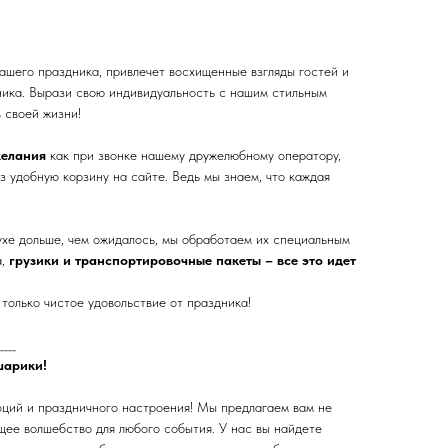
шего праздника, привлечет восхищенные взгляды гостей и
ика. Вырази свою индивидуальность с нашим стильным
 своей жизни!
желания
как при звонке нашему дружелюбному оператору,
з удобную корзину на сайте. Ведь мы знаем, что каждая
ухе дольше, чем ожидалось, мы обработаем их специальным
а,
грузики и транспортировочные пакеты – все это идет
только чистое удовольствие от праздника!
____
шарики!
оций и праздничного настроения! Мы предлагаем вам не
щее волшебство для любого события. У нас вы найдете