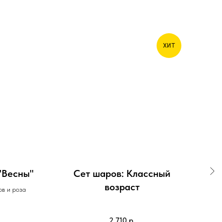
ХИТ
"Весны"
Сет шаров: Классный
Ст
возраст
ов и роза
2 710
р.