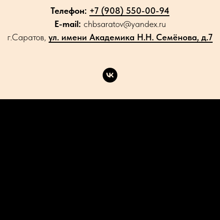
Телефон:
+7 (908) 550-00-94
E-mail:
chbsaratov@yandex.ru
г.Саратов,
ул. имени Академика Н.Н. Семёнова, д.7
Каталог
Акции
Доставка
Контакты