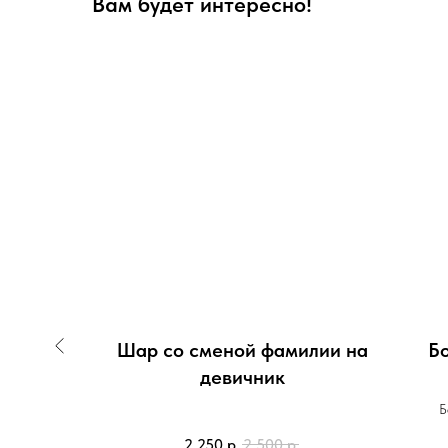
Вам будет интересно!
ант
Шар со сменой фамилии на
Б
пе"
девичник
Б
2 250
р.
2 500
р.