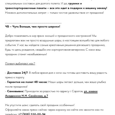
специальным составом для долгого полета. И да,
грузики и
транспортировочные пакеты – все это идет в подарок к вашему заказу!
Никаких дополнительных затрат – только чистое удовольствие от праздника!
_______________________________________________________
ЧБ – Чуть Больше, чем просто шарики!
Добро пожаловать в мир ярких эмоций и праздничного настроения! Мы
предлагаем вам не просто воздушные шары, а настоящее волшебство для любого
события. У нас вы найдете самые креативные решения для вашего праздника,
будь то день рождения, свадьба или корпоративная вечеринка. С нами ваш
праздник станет незабываемым!
Почему выбирают нас?
-
Доставка 24/7
: В любое время дня и ночи мы готовы доставить вашу радость
прямо к порогу.
-
Гарантия на полет 48 часов:
Наши шары летают дольше, чем ваша улыбка
после праздника!
-
Самовывоз:
Приходите за радостью по адресу г. Саратов,
ул. имени
Академика Н.Н. Семёнова, д.7
Не упустите шанс сделать свой праздник особенным!
Оформляйте заказ прямо сейчас через корзину на сайте или звоните нам по
телефону:
+7 (908) 550-00-94