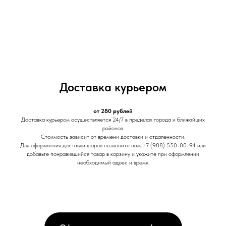
Доставка курьером
от 280 рублей
Доставка курьером осуществляется 24/7 в пределах города и ближайших
районов.
Стоимость зависит от времени доставки и отдаленности.
Для оформления доставки шаров позвоните нам +7 (908) 550-00-94 или
добавьте понравившийся товар в корзину и укажите при оформлении
необходимый адрес и время.