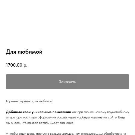
Для любимой
1700,00
р.
Заказать
Горячее сердечко для любимой!
Добавьте свои уникальные пожелания
как при звонке нашему дружелюбному
оператору, так и при оформлении заказа через удобную корзину на сайте. Ведь
мы знаем, что каждая деталь имеет значение!
А чтобы ваши шары парили в воздухе дольше, чем ожидалось, мы обработаем их