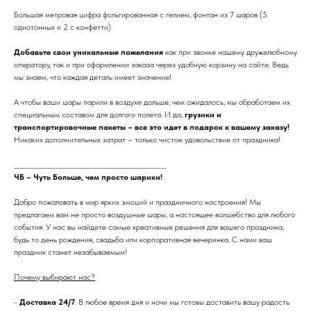
Большая метровая цифра фольгированная с гелием, фонтан из 7 шаров (5
однотонных и 2 с конфетти).
Добавьте свои уникальные пожелания
как при звонке нашему дружелюбному
оператору, так и при оформлении заказа через удобную корзину на сайте. Ведь
мы знаем, что каждая деталь имеет значение!
А чтобы ваши шары парили в воздухе дольше, чем ожидалось, мы обработаем их
специальным составом для долгого полета. И да,
грузики и
транспортировочные пакеты – все это идет в подарок к вашему заказу!
Никаких дополнительных затрат – только чистое удовольствие от праздника!
_______________________________________________________
ЧБ – Чуть Больше, чем просто шарики!
Добро пожаловать в мир ярких эмоций и праздничного настроения! Мы
предлагаем вам не просто воздушные шары, а настоящее волшебство для любого
события. У нас вы найдете самые креативные решения для вашего праздника,
будь то день рождения, свадьба или корпоративная вечеринка. С нами ваш
праздник станет незабываемым!
Почему выбирают нас?
-
Доставка 24/7
: В любое время дня и ночи мы готовы доставить вашу радость