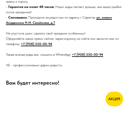
прямо к порогу.
-
Гарантия на полет 48 часов:
Наши шары летают дольше, чем ваша улыбка
после праздника!
-
Самовывоз:
Приходите за радостью по адресу г. Саратов,
ул. имени
Академика Н.Н. Семёнова, д.7
Не упустите шанс сделать свой праздник особенным!
Оформляйте заказ прямо сейчас через корзину на сайте или звоните нам по
телефону:
+7 (908) 550-00-94
Также всегда рады вас слышать в WhatsApp:
+7 (908) 550-00-94
ЧБ - профессионально дарим радость
Вам будет интересно!
АКЦИЯ