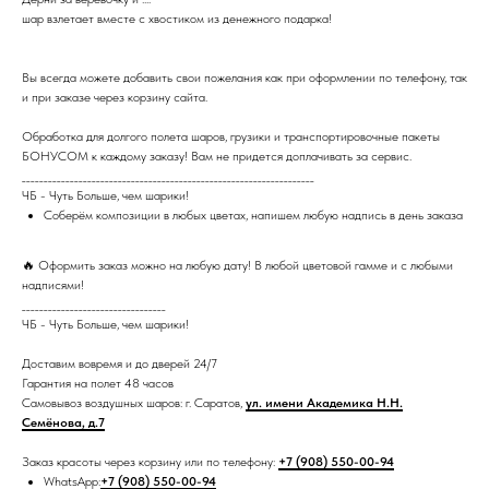
шар взлетает вместе с хвостиком из денежного подарка!
Вы всегда можете добавить свои пожелания как при оформлении по телефону, так
и при заказе через корзину сайта.
Обработка для долгого полета шаров, грузики и транспортировочные пакеты
БОНУСОМ к каждому заказу! Вам не придется доплачивать за сервис.
___________________________________________________________________
ЧБ - Чуть Больше, чем шарики!
Соберём композиции в любых цветах, напишем любую надпись в день заказа
🔥 Оформить заказ можно на любую дату! В любой цветовой гамме и с любыми
надписями!
_________________________________
ЧБ - Чуть Больше, чем шарики!
Доставим вовремя и до дверей 24/7
Гарантия на полет 48 часов
Самовывоз воздушных шаров: г. Саратов,
ул. имени Академика Н.Н.
Семёнова, д.7
Заказ красоты через корзину или по телефону:
+7 (908) 550-00-94
WhatsApp:
+7 (908) 550-00-94