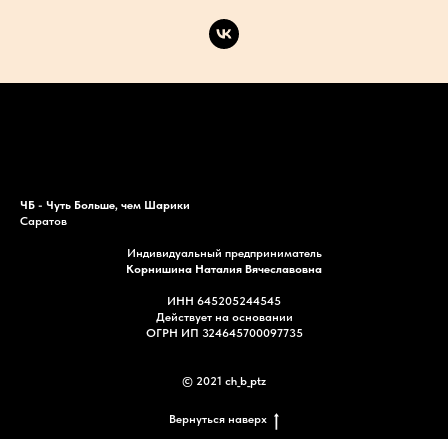
Каталог
Акции
Доставка
Контакты
ЧБ - Чуть Больше, чем Шарики
Саратов
Индивидуальный предприниматель
Корнишина Наталия Вячеславовна
ИНН 645205244545
Действует на основании
ОГРН ИП 324645700097735
© 2021 ch_b_ptz
Вернуться наверх