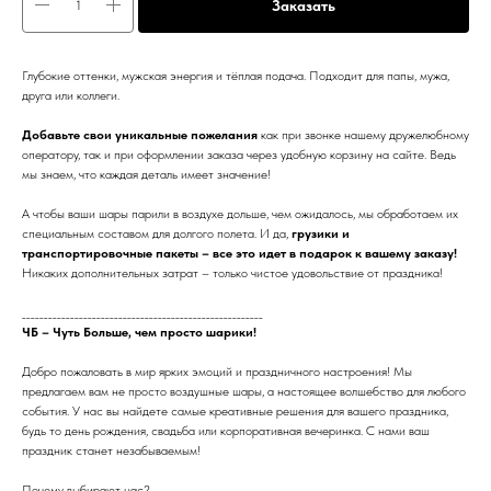
Заказать
Глубокие оттенки, мужская энергия и тёплая подача. Подходит для папы, мужа,
друга или коллеги.
Добавьте свои уникальные пожелания
как при звонке нашему дружелюбному
оператору, так и при оформлении заказа через удобную корзину на сайте. Ведь
мы знаем, что каждая деталь имеет значение!
А чтобы ваши шары парили в воздухе дольше, чем ожидалось, мы обработаем их
специальным составом для долгого полета. И да,
грузики и
транспортировочные пакеты – все это идет в подарок к вашему заказу!
Никаких дополнительных затрат – только чистое удовольствие от праздника!
_______________________________________________________
ЧБ – Чуть Больше, чем просто шарики!
Добро пожаловать в мир ярких эмоций и праздничного настроения! Мы
предлагаем вам не просто воздушные шары, а настоящее волшебство для любого
события. У нас вы найдете самые креативные решения для вашего праздника,
будь то день рождения, свадьба или корпоративная вечеринка. С нами ваш
праздник станет незабываемым!
Почему выбирают нас?