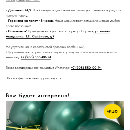
-
Доставка 24/7
: В любое время дня и ночи мы готовы доставить вашу радость
прямо к порогу.
-
Гарантия на полет 48 часов:
Наши шары летают дольше, чем ваша улыбка
после праздника!
-
Самовывоз:
Приходите за радостью по адресу г. Саратов,
ул. имени
Академика Н.Н. Семёнова, д.7
Не упустите шанс сделать свой праздник особенным!
Оформляйте заказ прямо сейчас через корзину на сайте или звоните нам по
телефону:
+7 (908) 550-00-94
Также всегда рады вас слышать в WhatsApp:
+7 (908) 550-00-94
ЧБ - профессионально дарим радость
Вам будет интересно!
АКЦИЯ