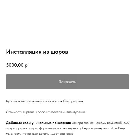
Инсталляция из шаров
5000,00
р.
Заказать
Красивая инсталляция из шаров на любой праздник!
Стоимость гирлянды рассчитывается индивидуально.
Добавьте свои уникальные пожелания
как при звонке нашему дружелюбному
оператору, так и при оформлении заказа через удобную корзину на сайте. Ведь
мы знаем, что каждая деталь имеет значение!