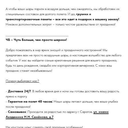
А чтобы ваши шары парили в воздухе дольше, чем ожидалось, мы обработаем их
специальным составом для долгого полета. И да,
грузики и
транспортировочные пакеты – все это идет в подарок к вашему заказу!
Никаких дополнительных затрат – только чистое удовольствие от праздника!
_______________________________________________________
ЧБ – Чуть Больше, чем просто шарики!
Добро пожаловать в мир ярких эмоций и праздничного настроения! Мы
предлагаем вам не просто воздушные шары, а настоящее волшебство для любого
события. У нас вы найдете самые креативные решения для вашего праздника,
будь то день рождения, свадьба или корпоративная вечеринка. С нами ваш
праздник станет незабываемым!
Почему выбирают нас?
-
Доставка 24/7
: В любое время дня и ночи мы готовы доставить вашу радость
прямо к порогу.
-
Гарантия на полет 48 часов:
Наши шары летают дольше, чем ваша улыбка
после праздника!
-
Самовывоз:
Приходите за радостью по адресу г. Саратов,
ул. имени
Академика Н.Н. Семёнова, д.7
Не упустите шанс сделать свой праздник особенным!