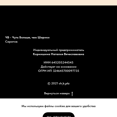
Каталог
Акции
Доставка
Контакты
ЧБ - Чуть Больше, чем Шарики
Саратов
Индивидуальный предприниматель
Корнишина Наталия Вячеславовна
ИНН 645205244545
Действует на основании
ОГРН ИП 324645700097735
© 2021 ch_b_ptz
Вернуться наверх
Мы используем файлы cookies для вашего удобства