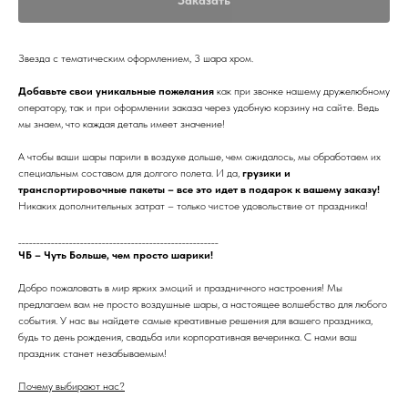
Звезда с тематическим оформлением, 3 шара хром.
Добавьте свои уникальные пожелания
как при звонке нашему дружелюбному
оператору, так и при оформлении заказа через удобную корзину на сайте. Ведь
мы знаем, что каждая деталь имеет значение!
А чтобы ваши шары парили в воздухе дольше, чем ожидалось, мы обработаем их
специальным составом для долгого полета. И да,
грузики и
транспортировочные пакеты – все это идет в подарок к вашему заказу!
Никаких дополнительных затрат – только чистое удовольствие от праздника!
_______________________________________________________
ЧБ – Чуть Больше, чем просто шарики!
Добро пожаловать в мир ярких эмоций и праздничного настроения! Мы
предлагаем вам не просто воздушные шары, а настоящее волшебство для любого
события. У нас вы найдете самые креативные решения для вашего праздника,
будь то день рождения, свадьба или корпоративная вечеринка. С нами ваш
праздник станет незабываемым!
Почему выбирают нас?