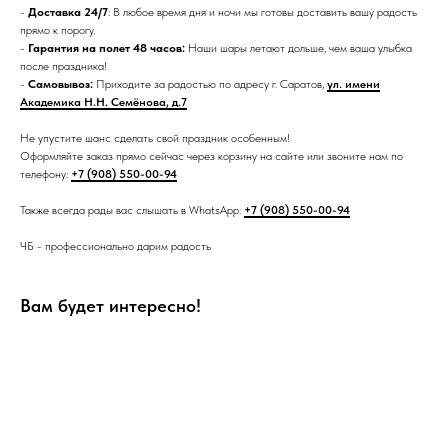
-
Доставка 24/7
: В любое время дня и ночи мы готовы доставить вашу радость
прямо к порогу.
-
Гарантия на полет 48 часов:
Наши шары летают дольше, чем ваша улыбка
после праздника!
-
Самовывоз:
Приходите за радостью по адресу г. Саратов,
ул. имени
Академика Н.Н. Семёнова, д.7
Не упустите шанс сделать свой праздник особенным!
Оформляйте заказ прямо сейчас через корзину на сайте или звоните нам по
телефону:
+7 (908) 550-00-94
Также всегда рады вас слышать в WhatsApp:
+7 (908) 550-00-94
ЧБ - профессионально дарим радость
Вам будет интересно!